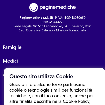
Paginemediche s.r.l. SB
| P.IVA: IT05418080650
REA: SA-444291
Sede Legale: Via San Leonardo 26, 84131 Salerno, Italia
Sedi Operative: Salerno – Milano – Torino, Italia
Famiglie
Medici
About
Questo sito utilizza Cookie
Questo sito e alcune terze parti usano
cookie o tecnologie simili per funzionalità
tecniche e, con il tuo consenso, anche per
Le informazioni proposte in questo sito non sono un consulto medico.
altre finalità descritte nella Cookie Policy,
In nessun caso, queste informazioni sostituiscono un consulto, una