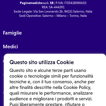
Paginemediche s.r.l. SB
| P.IVA: IT05418080650
REA: SA-444291
Sede Legale: Via San Leonardo 26, 84131 Salerno, Italia
Sedi Operative: Salerno – Milano – Torino, Italia
Famiglie
Medici
About
Questo sito utilizza Cookie
Questo sito e alcune terze parti usano
cookie o tecnologie simili per funzionalità
tecniche e, con il tuo consenso, anche per
Le informazioni proposte in questo sito non sono un consulto medico.
altre finalità descritte nella Cookie Policy,
In nessun caso, queste informazioni sostituiscono un consulto, una
quali misurare le performance, analizzare
visita o una diagnosi formulata dal medico. Non si devono considerare
le informazioni disponibili come suggerimenti per la formulazione di
audience e migliorare i prodotti e servizi.
una diagnosi, la determinazione di un trattamento o l'assunzione o
Puoi liberamente prestare, rifiutare o
sospensione di un farmaco senza prima consultare un medico di