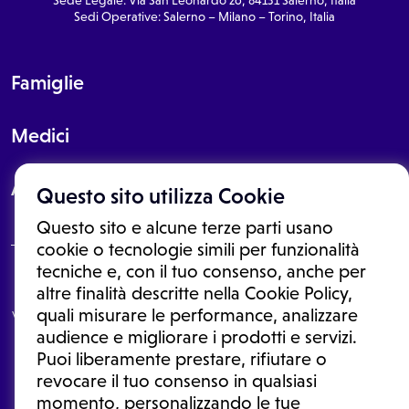
Sedi Operative: Salerno – Milano – Torino, Italia
Famiglie
Medici
About
Questo sito utilizza Cookie
Questo sito e alcune terze parti usano
cookie o tecnologie simili per funzionalità
tecniche e, con il tuo consenso, anche per
Le informazioni proposte in questo sito non sono un consulto medico.
altre finalità descritte nella Cookie Policy,
In nessun caso, queste informazioni sostituiscono un consulto, una
quali misurare le performance, analizzare
visita o una diagnosi formulata dal medico. Non si devono considerare
le informazioni disponibili come suggerimenti per la formulazione di
audience e migliorare i prodotti e servizi.
una diagnosi, la determinazione di un trattamento o l'assunzione o
Puoi liberamente prestare, rifiutare o
sospensione di un farmaco senza prima consultare un medico di
medicina generale o uno specialista.
revocare il tuo consenso in qualsiasi
momento, personalizzando le tue
Condizioni di utilizzo
|
Privacy Policy
|
Gestione cookie