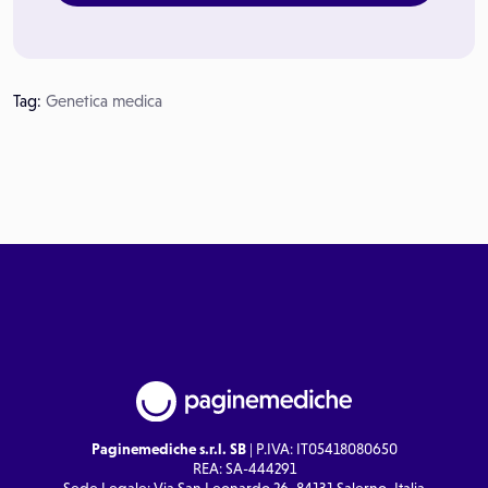
Tag:
Genetica medica
Paginemediche s.r.l. SB
| P.IVA: IT05418080650
REA: SA-444291
Sede Legale: Via San Leonardo 26, 84131 Salerno, Italia