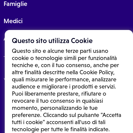
Famiglie
Medici
About
Questo sito utilizza Cookie
Questo sito e alcune terze parti usano
cookie o tecnologie simili per funzionalità
tecniche e, con il tuo consenso, anche per
Le informazioni proposte in questo sito non sono un consulto medico.
altre finalità descritte nella Cookie Policy,
In nessun caso, queste informazioni sostituiscono un consulto, una
quali misurare le performance, analizzare
visita o una diagnosi formulata dal medico. Non si devono considerare
le informazioni disponibili come suggerimenti per la formulazione di
audience e migliorare i prodotti e servizi.
una diagnosi, la determinazione di un trattamento o l'assunzione o
Puoi liberamente prestare, rifiutare o
sospensione di un farmaco senza prima consultare un medico di
medicina generale o uno specialista.
revocare il tuo consenso in qualsiasi
momento, personalizzando le tue
Condizioni di utilizzo
|
Privacy Policy
|
Gestione cookie
Ⓒ 2026 | Tutti i diritti riservati.
preferenze. Cliccando sul pulsante "Accetta
tutti i cookie" acconsenti all'uso di tali
tecnologie per tutte le finalità indicate.