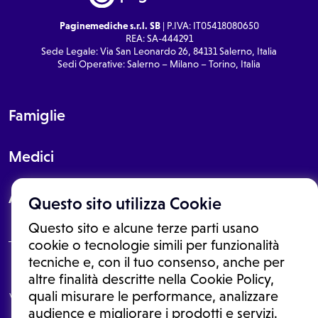
Paginemediche s.r.l. SB
| P.IVA: IT05418080650
REA: SA-444291
Sede Legale: Via San Leonardo 26, 84131 Salerno, Italia
Sedi Operative: Salerno – Milano – Torino, Italia
Famiglie
Medici
About
Questo sito utilizza Cookie
Questo sito e alcune terze parti usano
cookie o tecnologie simili per funzionalità
tecniche e, con il tuo consenso, anche per
Le informazioni proposte in questo sito non sono un consulto medico.
altre finalità descritte nella Cookie Policy,
In nessun caso, queste informazioni sostituiscono un consulto, una
quali misurare le performance, analizzare
visita o una diagnosi formulata dal medico. Non si devono considerare
le informazioni disponibili come suggerimenti per la formulazione di
audience e migliorare i prodotti e servizi.