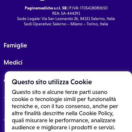
Paginemediche s.r.l. SB
| P.IVA: IT05418080650
REA: SA-444291
Sede Legale: Via San Leonardo 26, 84131 Salerno, Italia
Sedi Operative: Salerno – Milano – Torino, Italia
Famiglie
Medici
About
Questo sito utilizza Cookie
Questo sito e alcune terze parti usano
cookie o tecnologie simili per funzionalità
tecniche e, con il tuo consenso, anche per
Le informazioni proposte in questo sito non sono un consulto medico.
altre finalità descritte nella Cookie Policy,
In nessun caso, queste informazioni sostituiscono un consulto, una
quali misurare le performance, analizzare
visita o una diagnosi formulata dal medico. Non si devono considerare
le informazioni disponibili come suggerimenti per la formulazione di
audience e migliorare i prodotti e servizi.
una diagnosi, la determinazione di un trattamento o l'assunzione o