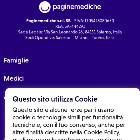
Paginemediche s.r.l. SB
| P.IVA: IT05418080650
REA: SA-444291
Sede Legale: Via San Leonardo 26, 84131 Salerno, Italia
Sedi Operative: Salerno – Milano – Torino, Italia
Famiglie
Medici
About
Questo sito utilizza Cookie
Questo sito e alcune terze parti usano
cookie o tecnologie simili per funzionalità
tecniche e, con il tuo consenso, anche per
Le informazioni proposte in questo sito non sono un consulto medico.
altre finalità descritte nella Cookie Policy,
In nessun caso, queste informazioni sostituiscono un consulto, una
quali misurare le performance, analizzare
visita o una diagnosi formulata dal medico. Non si devono considerare