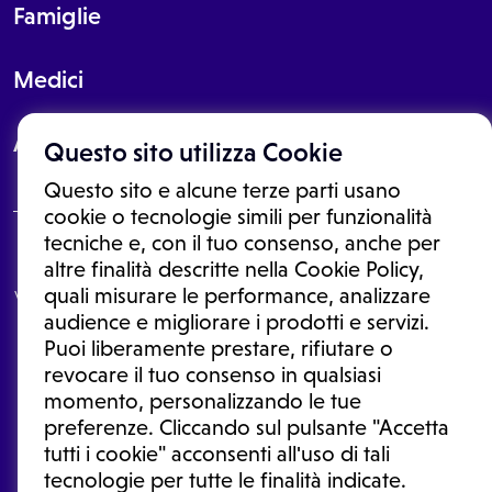
Famiglie
Medici
About
Questo sito utilizza Cookie
Questo sito e alcune terze parti usano
cookie o tecnologie simili per funzionalità
tecniche e, con il tuo consenso, anche per
Le informazioni proposte in questo sito non sono un consulto medico.
altre finalità descritte nella Cookie Policy,
In nessun caso, queste informazioni sostituiscono un consulto, una
quali misurare le performance, analizzare
visita o una diagnosi formulata dal medico. Non si devono considerare
le informazioni disponibili come suggerimenti per la formulazione di
audience e migliorare i prodotti e servizi.
una diagnosi, la determinazione di un trattamento o l'assunzione o
Puoi liberamente prestare, rifiutare o
sospensione di un farmaco senza prima consultare un medico di
medicina generale o uno specialista.
revocare il tuo consenso in qualsiasi
momento, personalizzando le tue
Condizioni di utilizzo
|
Privacy Policy
|
Gestione cookie
Ⓒ 2026 | Tutti i diritti riservati.
preferenze. Cliccando sul pulsante "Accetta
tutti i cookie" acconsenti all'uso di tali
tecnologie per tutte le finalità indicate.