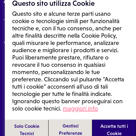
About
Questo sito utilizza Cookie
Questo sito e alcune terze parti usano
cookie o tecnologie simili per funzionalità
tecniche e, con il tuo consenso, anche per
Le informazioni proposte in questo sito non sono un consulto medico.
altre finalità descritte nella Cookie Policy,
In nessun caso, queste informazioni sostituiscono un consulto, una
quali misurare le performance, analizzare
visita o una diagnosi formulata dal medico. Non si devono considerare
le informazioni disponibili come suggerimenti per la formulazione di
audience e migliorare i prodotti e servizi.
una diagnosi, la determinazione di un trattamento o l'assunzione o
Puoi liberamente prestare, rifiutare o
sospensione di un farmaco senza prima consultare un medico di
medicina generale o uno specialista.
revocare il tuo consenso in qualsiasi
momento, personalizzando le tue
Condizioni di utilizzo
|
Privacy Policy
|
Gestione cookie
Ⓒ 2025 | Tutti i diritti riservati.
preferenze. Cliccando sul pulsante "Accetta
tutti i cookie" acconsenti all'uso di tali
tecnologie per tutte le finalità indicate.
Ignorando questo banner proseguirai con
solo cookie tecnici.
maggiori info
Gestisci
Solo Cookie
Accetta tutti i
Preferenze
Tecnici
Cookie