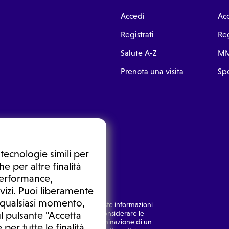
Accedi
Ac
Registrati
Reg
Salute A-Z
MM
Prenota una visita
Spe
tecnologie simili per
e per altre finalità
 performance,
vizi. Puoi liberamente
n qualsiasi momento,
nsulto medico. In nessun caso, queste informazioni
rmulata dal medico. Non si devono considerare le
l pulsante "Accetta
ulazione di una diagnosi, la determinazione di un
 per tutte le finalità