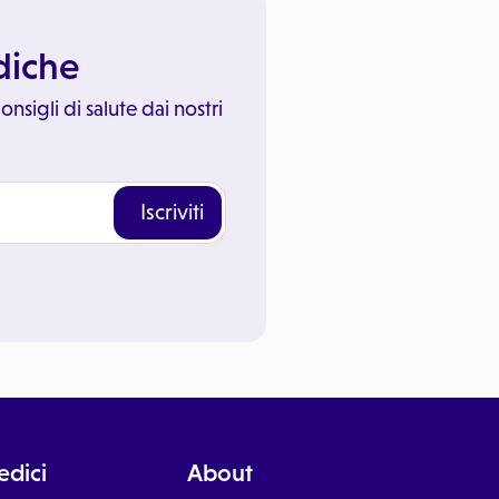
ediche
onsigli di salute dai nostri
Iscriviti
dici
About