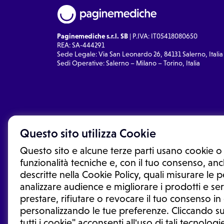
Paginemediche s.r.l. SB
| P.IVA: IT05418080650
REA: SA-444291
Sede Legale: Via San Leonardo 26, 84131 Salerno, Italia
Sedi Operative: Salerno – Milano – Torino, Italia
Questo sito utilizza Cookie
Questo sito e alcune terze parti usano cookie o 
funzionalità tecniche e, con il tuo consenso, anch
descritte nella Cookie Policy, quali misurare le
analizzare audience e migliorare i prodotti e ser
prestare, rifiutare o revocare il tuo consenso i
Le informazioni proposte in questo sito non sono un co
sostituiscono un consulto, una visita o una diagnosi fo
personalizzando le tue preferenze. Cliccando su
informazioni disponibili come suggerimenti per la form
tutti i cookie" acconsenti all'uso di tali tecnologie