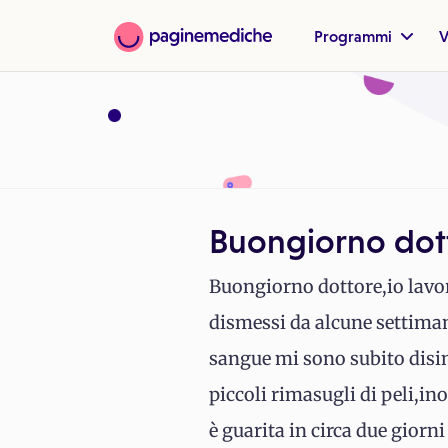
Programmi
V
Buongiorno dott
Buongiorno dottore,io lavor
dismessi da alcune settimane
sangue mi sono subito disin
piccoli rimasugli di peli,in
è guarita in circa due giorn