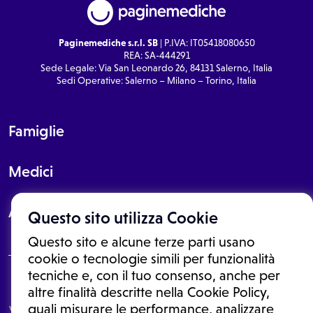
Paginemediche s.r.l. SB
| P.IVA: IT05418080650
REA: SA-444291
Sede Legale: Via San Leonardo 26, 84131 Salerno, Italia
Sedi Operative: Salerno – Milano – Torino, Italia
Famiglie
Medici
About
Questo sito utilizza Cookie
Questo sito e alcune terze parti usano
cookie o tecnologie simili per funzionalità
tecniche e, con il tuo consenso, anche per
Le informazioni proposte in questo sito non sono un consulto medico.
altre finalità descritte nella Cookie Policy,
In nessun caso, queste informazioni sostituiscono un consulto, una
quali misurare le performance, analizzare
visita o una diagnosi formulata dal medico. Non si devono considerare