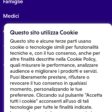
Famiglie
Medici
About
Questo sito utilizza Cookie
Questo sito e alcune terze parti usano
cookie o tecnologie simili per funzionalità
tecniche e, con il tuo consenso, anche per
Le informazioni proposte in questo sito non sono un consulto medico.
altre finalità descritte nella Cookie Policy,
In nessun caso, queste informazioni sostituiscono un consulto, una
quali misurare le performance, analizzare
visita o una diagnosi formulata dal medico. Non si devono considerare
le informazioni disponibili come suggerimenti per la formulazione di
audience e migliorare i prodotti e servizi.
una diagnosi, la determinazione di un trattamento o l'assunzione o
Puoi liberamente prestare, rifiutare o
sospensione di un farmaco senza prima consultare un medico di
medicina generale o uno specialista.
revocare il tuo consenso in qualsiasi
momento, personalizzando le tue
Condizioni di utilizzo
|
Privacy Policy
|
Gestione cookie
Ⓒ 2025 | Tutti i diritti riservati.
preferenze. Cliccando sul pulsante "Accetta
tutti i cookie" acconsenti all'uso di tali
tecnologie per tutte le finalità indicate.