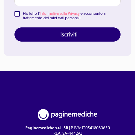
Ho letto l'
Informativa sulla Privacy
e acconsento al
trattamento dei miei dati personali
Iscriviti
Paginemediche s.r.l. SB
| P.IVA: IT05418080650
REA: SA-444291