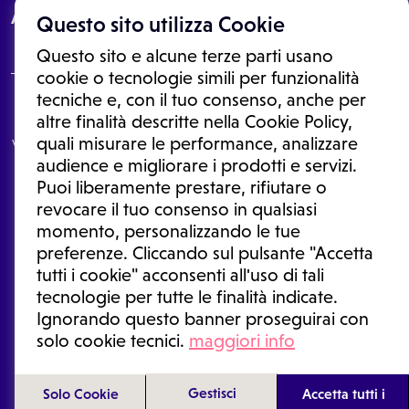
About
Questo sito utilizza Cookie
Questo sito e alcune terze parti usano
cookie o tecnologie simili per funzionalità
tecniche e, con il tuo consenso, anche per
Le informazioni proposte in questo sito non sono un consulto medico.
altre finalità descritte nella Cookie Policy,
In nessun caso, queste informazioni sostituiscono un consulto, una
quali misurare le performance, analizzare
visita o una diagnosi formulata dal medico. Non si devono considerare
le informazioni disponibili come suggerimenti per la formulazione di
audience e migliorare i prodotti e servizi.
una diagnosi, la determinazione di un trattamento o l'assunzione o
Puoi liberamente prestare, rifiutare o
sospensione di un farmaco senza prima consultare un medico di
medicina generale o uno specialista.
revocare il tuo consenso in qualsiasi
momento, personalizzando le tue
Condizioni di utilizzo
|
Privacy Policy
|
Gestione cookie
Ⓒ 2026 | Tutti i diritti riservati.
preferenze. Cliccando sul pulsante "Accetta
tutti i cookie" acconsenti all'uso di tali
tecnologie per tutte le finalità indicate.
Ignorando questo banner proseguirai con
solo cookie tecnici.
maggiori info
Gestisci
Solo Cookie
Accetta tutti i