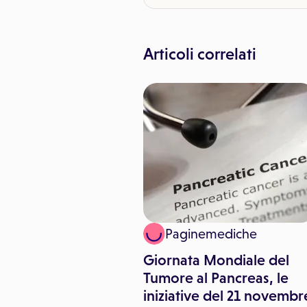
Articoli correlati
 Giorgio Enrico
Paginemediche
nda
Giornata Mondiale del
i di tumore al
Tumore al Pancreas, le
s: gli esami da
iniziative del 21 novembr