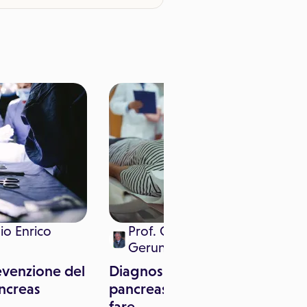
io Enrico
Prof. Giorgio Enrico
Gerunda
evenzione del
Diagnosi di tumore al
ncreas
pancreas: gli esami da
fare