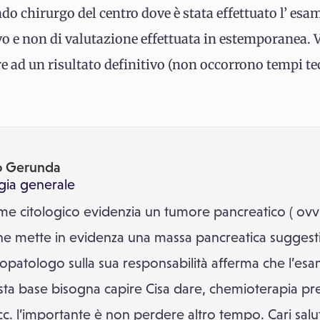
do chirurgo del centro dove è stata effettuato l’ esa
tivo e non di valutazione effettuata in estemporanea. V
 ad un risultato definitivo (non occorrono tempi tec
co Gerunda
gia generale
me citologico evidenzia un tumore pancreatico ( ovv
e mette in evidenza una massa pancreatica suggestiv
stopatologo sulla sua responsabilità afferma che l’es
esta base bisogna capire Cisa dare, chemioterapia pr
ecc. l’importante è non perdere altro tempo. Cari sal