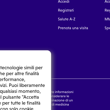
Accedi
Ac
Registrati
Reg
Salute A-Z
MM
Prenota una visita
Spe
tecnologie simili per
e per altre finalità
 performance,
vizi. Puoi liberamente
n qualsiasi momento,
nsulto medico. In nessun caso, queste informazioni
rmulata dal medico. Non si devono considerare le
l pulsante "Accetta
ulazione di una diagnosi, la determinazione di un
 per tutte le finalità
o senza prima consultare un medico di medicina
 con solo cookie