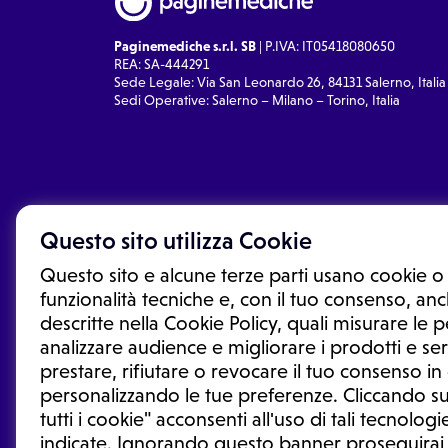
Paginemediche s.r.l. SB
| P.IVA: IT05418080650
REA: SA-444291
Sede Legale: Via San Leonardo 26, 84131 Salerno, Italia
Sedi Operative: Salerno – Milano – Torino, Italia
Questo sito utilizza Cookie
Questo sito e alcune terze parti usano cookie o 
funzionalità tecniche e, con il tuo consenso, anch
descritte nella Cookie Policy, quali misurare le
analizzare audience e migliorare i prodotti e ser
prestare, rifiutare o revocare il tuo consenso i
Le informazioni proposte in questo sito non sono un co
sostituiscono un consulto, una visita o una diagnosi fo
personalizzando le tue preferenze. Cliccando su
informazioni disponibili come suggerimenti per la form
tutti i cookie" acconsenti all'uso di tali tecnologie
trattamento o l'assunzione o sospensione di un farmac
indicate. Ignorando questo banner proseguirai
generale o uno specialista.