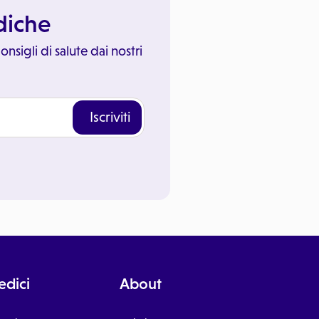
ediche
onsigli di salute dai nostri
Iscriviti
dici
About