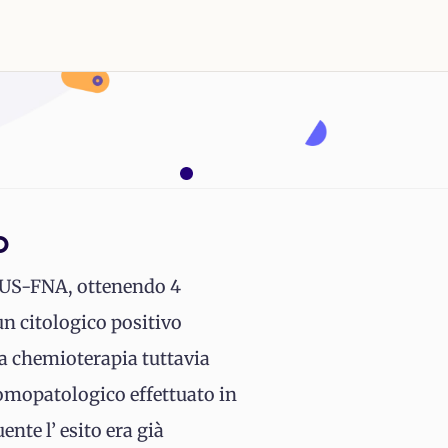
o
e EUS-FNA, ottenendo 4
un citologico positivo
la chemioterapia tuttavia
tomopatologico effettuato in
ente l’ esito era già