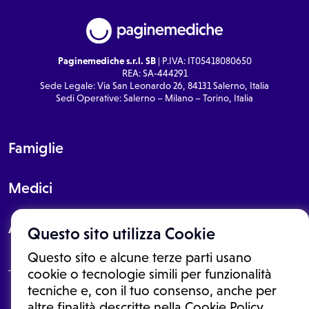
Paginemediche s.r.l. SB
| P.IVA: IT05418080650
REA: SA-444291
Sede Legale: Via San Leonardo 26, 84131 Salerno, Italia
Sedi Operative: Salerno – Milano – Torino, Italia
Famiglie
Medici
About
Questo sito utilizza Cookie
Questo sito e alcune terze parti usano
cookie o tecnologie simili per funzionalità
tecniche e, con il tuo consenso, anche per
Le informazioni proposte in questo sito non sono un consulto medico.
altre finalità descritte nella Cookie Policy,