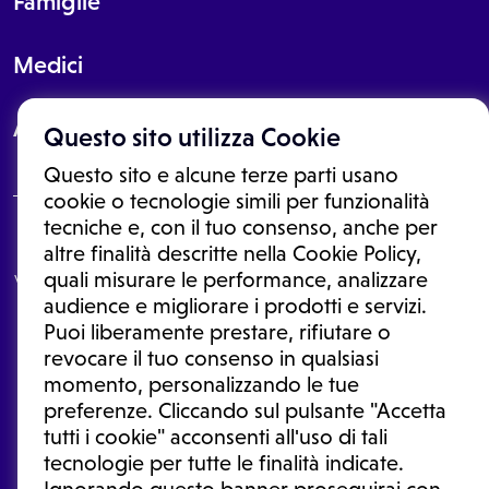
Famiglie
Medici
About
Questo sito utilizza Cookie
Questo sito e alcune terze parti usano
cookie o tecnologie simili per funzionalità
tecniche e, con il tuo consenso, anche per
Le informazioni proposte in questo sito non sono un consulto medico.
altre finalità descritte nella Cookie Policy,
In nessun caso, queste informazioni sostituiscono un consulto, una
quali misurare le performance, analizzare
visita o una diagnosi formulata dal medico. Non si devono considerare
le informazioni disponibili come suggerimenti per la formulazione di
audience e migliorare i prodotti e servizi.
una diagnosi, la determinazione di un trattamento o l'assunzione o
Puoi liberamente prestare, rifiutare o
sospensione di un farmaco senza prima consultare un medico di
medicina generale o uno specialista.
revocare il tuo consenso in qualsiasi
momento, personalizzando le tue
Condizioni di utilizzo
|
Privacy Policy
|
Gestione cookie
Ⓒ 2026 | Tutti i diritti riservati.
preferenze. Cliccando sul pulsante "Accetta
tutti i cookie" acconsenti all'uso di tali
tecnologie per tutte le finalità indicate.