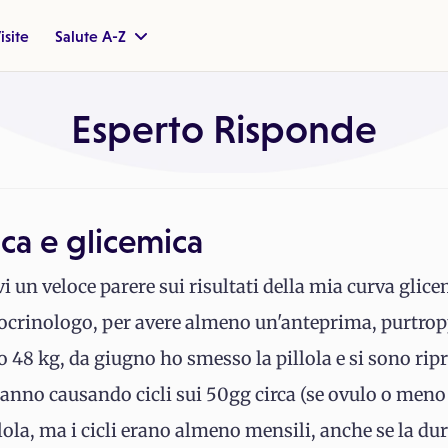
isite
Salute A-Z
Esperto Risponde
ca e glicemica
 un veloce parere sui risultati della mia curva glice
ndocrinologo, per avere almeno un'anteprima, purtro
o 48 kg, da giugno ho smesso la pillola e si sono ripr
anno causando cicli sui 50gg circa (se ovulo o meno è
lola, ma i cicli erano almeno mensili, anche se la du