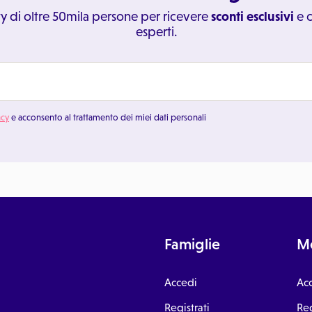
y di oltre 50mila persone per ricevere
sconti esclusivi
e c
esperti.
acy
e acconsento al trattamento dei miei dati personali
Famiglie
Me
Accedi
Ac
Registrati
Reg