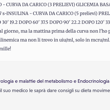
SIO - CURVA DA CARICO (3 PRELIEVI) GLICEMIA BASA
07 s-INSULINA - CURVA DA CARICO (5 prelievi) PR
O 30' 19.2 DOPO 60' 37.5 DOPO 90' 22.2 DOPO 120' 33
l giorno, ma la mattina prima della curva non l'ho pr
ulinemica ma non li trovo in uiu/ml, solo in mcru/ml
mille!
ologia e malattie del metabolismo
e
Endocrinologia 
e il suo medico le saprà dare consigli su dieta movim