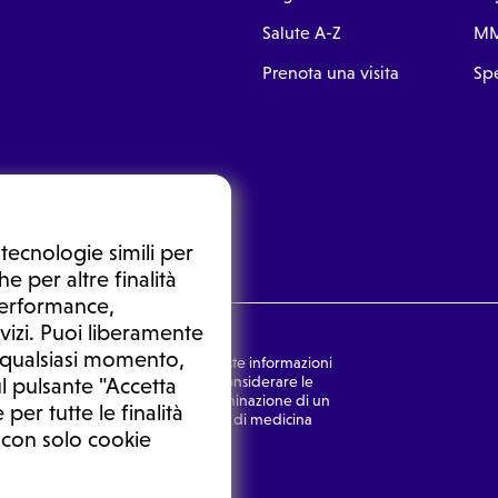
Salute A-Z
MM
Prenota una visita
Spe
tecnologie simili per
e per altre finalità
 performance,
vizi. Puoi liberamente
n qualsiasi momento,
nsulto medico. In nessun caso, queste informazioni
rmulata dal medico. Non si devono considerare le
l pulsante "Accetta
ulazione di una diagnosi, la determinazione di un
 per tutte le finalità
o senza prima consultare un medico di medicina
 con solo cookie
Ⓒ 2026 | Tutti i diritti riservati.