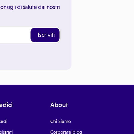
onsigli di salute dai nostri
Iscriviti
dici
About
cedi
Chi Siamo
istrati
Corporate blog