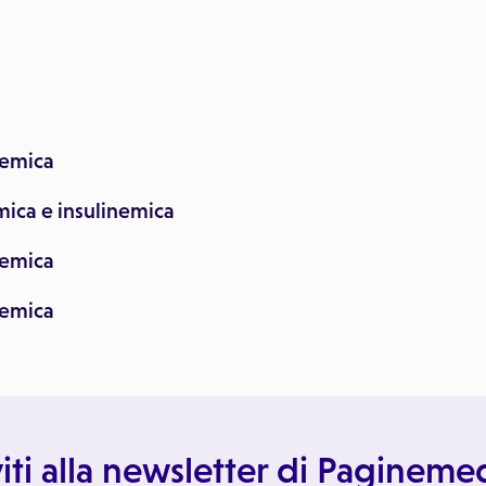
cemica
emica e insulinemica
nemica
nemica
viti alla newsletter di Paginem