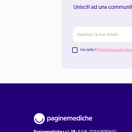
Unisciti ad una communit
Ho letto l'
Informativa sulla Priv
Paginemediche s.r.l. SB
| P.IVA: IT05418080650