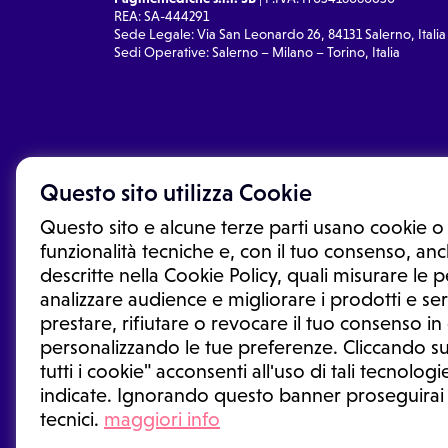
REA: SA-444291
Sede Legale: Via San Leonardo 26, 84131 Salerno, Italia
Sedi Operative: Salerno – Milano – Torino, Italia
Questo sito utilizza Cookie
Questo sito e alcune terze parti usano cookie o 
funzionalità tecniche e, con il tuo consenso, anch
descritte nella Cookie Policy, quali misurare le
analizzare audience e migliorare i prodotti e ser
prestare, rifiutare o revocare il tuo consenso i
Le informazioni proposte in questo sito non sono un co
sostituiscono un consulto, una visita o una diagnosi fo
personalizzando le tue preferenze. Cliccando su
informazioni disponibili come suggerimenti per la form
tutti i cookie" acconsenti all'uso di tali tecnologie
trattamento o l'assunzione o sospensione di un farmac
indicate. Ignorando questo banner proseguirai
generale o uno specialista.
tecnici.
maggiori info
Condizioni di utilizzo
|
Privacy Policy
|
Gestione cookie