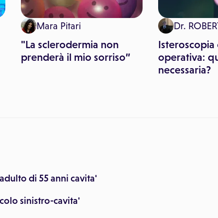
Mara Pitari
Dr. ROBE
"La sclerodermia non
Isteroscopia
prenderà il mio sorriso”
operativa: q
necessaria?
dulto di 55 anni cavita'
lo sinistro-cavita'