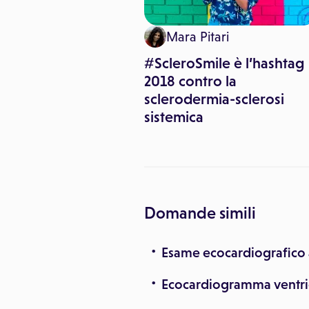
imo Canorro
Mara Pitari
nasali contro il
#ScleroSmile è l’hashtag
dore
2018 contro la
sclerodermia-sclerosi
sistemica
Domande simili
Esame ecocardiografico a
Ecocardiogramma ventrico