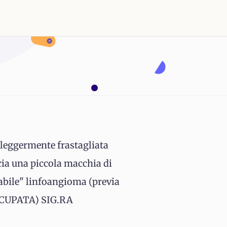
 leggermente frastagliata
icia una piccola macchia di
abile" linfoangioma (previa
CCUPATA) SIG.RA