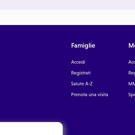
Famiglie
Me
Accedi
Ac
Registrati
Reg
Salute A-Z
MM
Prenota una visita
Spe