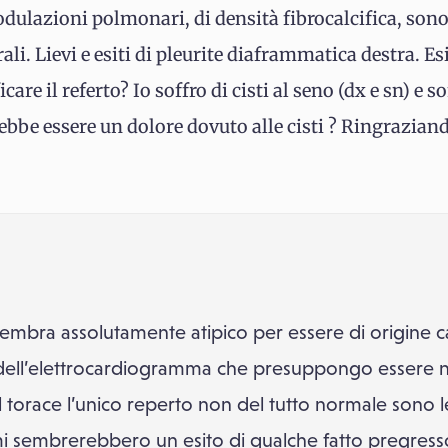
nodulazioni polmonari, di densità fibrocalcifica, sono
rali. Lievi e esiti di pleurite diaframmatica destra. E
care il referto? Io soffro di cisti al seno (dx e sn) e 
bbe essere un dolore dovuto alle cisti ? Ringraziand
 sembra assolutamente atipico per essere di origine c
ell’elettrocardiogramma che presuppongo essere n
l torace l’unico reperto non del tutto normale sono l
 sembrerebbero un esito di qualche fatto pregresso, i