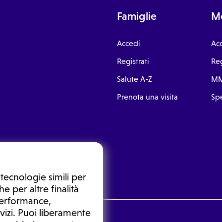
Famiglie
Me
Accedi
Ac
Registrati
Reg
Salute A-Z
MM
Prenota una visita
Spe
tecnologie simili per
e per altre finalità
 performance,
vizi. Puoi liberamente