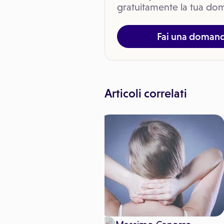
gratuitamente la tua dom
Fai una doman
Articoli correlati
ssa Annarosa