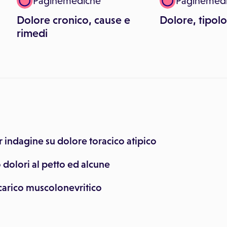
Paginemediche
Paginemed
Dolore cronico, cause e
Dolore, tipol
rimedi
indagine su dolore toracico atipico
 dolori al petto ed alcune
carico muscolonevritico