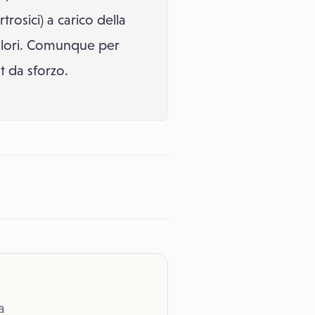
rosici) a carico della
olori. Comunque per
t da sforzo.
a