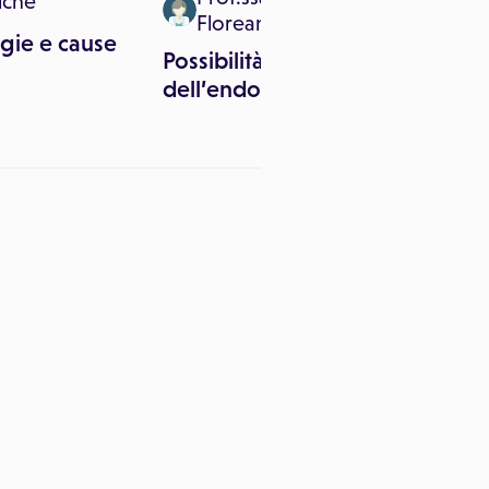
iche
Floreani
ogie e cause
G
Possibilità di controllo
c
dell’endometriosi