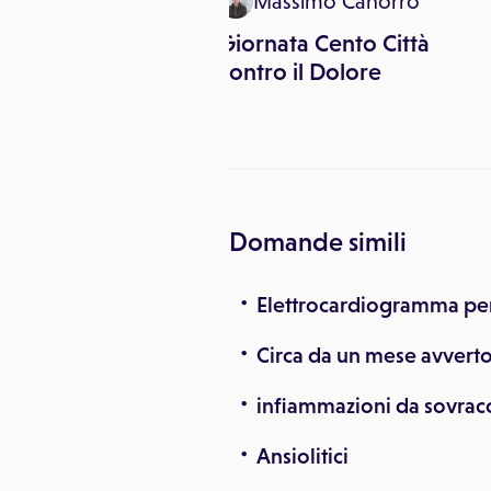
Massimo Canorro
ni
Giornata Cento Città
tà di controllo
contro il Dolore
ometriosi
Domande simili
Elettrocardiogramma per 
Circa da un mese avverto
infiammazioni da sovrac
Ansiolitici