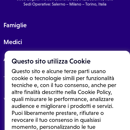
Sedi Operative: Salerno – Milano – Torino, Italia
Famiglie
Medici
About
Questo sito utilizza Cookie
Questo sito e alcune terze parti usano
cookie o tecnologie simili per funzionalità
tecniche e, con il tuo consenso, anche per
Le informazioni proposte in questo sito non sono un consulto medico.
altre finalità descritte nella Cookie Policy,
In nessun caso, queste informazioni sostituiscono un consulto, una
quali misurare le performance, analizzare
visita o una diagnosi formulata dal medico. Non si devono considerare
le informazioni disponibili come suggerimenti per la formulazione di
audience e migliorare i prodotti e servizi.
una diagnosi, la determinazione di un trattamento o l'assunzione o
Puoi liberamente prestare, rifiutare o
sospensione di un farmaco senza prima consultare un medico di
medicina generale o uno specialista.
revocare il tuo consenso in qualsiasi
momento, personalizzando le tue
Condizioni di utilizzo
|
Privacy Policy
|
Gestione cookie