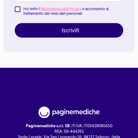
Ho letto l'
Informativa sulla Privacy
e acconsento al
trattamento dei miei dati personali
Iscriviti
Paginemediche s.r.l. SB
| P.IVA: IT05418080650
REA: SA-444291
Sede Legale: Via San Leonardo 26, 84131 Salerno, Italia