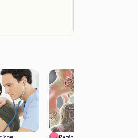
diche
Paginemediche