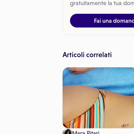
gratuitamente la tua dom
Fai una doman
Articoli correlati
inemediche
Mara Pitari