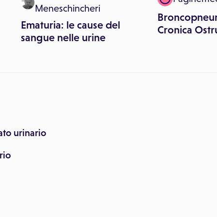
Meneschincheri
Broncopneu
Ematuria: le cause del
Cronica Ostr
sangue nelle urine
ato urinario
rio