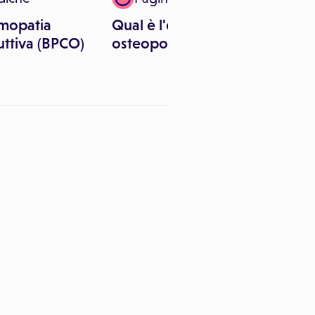
mopatia
Qual è l'esame per
uttiva (BPCO)
osteoporosi?