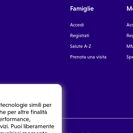
Famiglie
Me
Accedi
Ac
Registrati
Reg
Salute A-Z
MM
Prenota una visita
Spe
tecnologie simili per
e per altre finalità
 performance,
vizi. Puoi liberamente