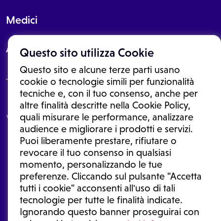
Medici
About
Questo sito utilizza Cookie
Questo sito e alcune terze parti usano
cookie o tecnologie simili per funzionalità
tecniche e, con il tuo consenso, anche per
Le informazioni proposte in questo sito non sono un consulto medico.
altre finalità descritte nella Cookie Policy,
In nessun caso, queste informazioni sostituiscono un consulto, una
quali misurare le performance, analizzare
visita o una diagnosi formulata dal medico. Non si devono considerare
le informazioni disponibili come suggerimenti per la formulazione di
audience e migliorare i prodotti e servizi.
una diagnosi, la determinazione di un trattamento o l'assunzione o
Puoi liberamente prestare, rifiutare o
sospensione di un farmaco senza prima consultare un medico di
medicina generale o uno specialista.
revocare il tuo consenso in qualsiasi
momento, personalizzando le tue
Condizioni di utilizzo
|
Privacy Policy
|
Gestione cookie
Ⓒ 2026 | Tutti i diritti riservati.
preferenze. Cliccando sul pulsante "Accetta
tutti i cookie" acconsenti all'uso di tali
tecnologie per tutte le finalità indicate.
Ignorando questo banner proseguirai con