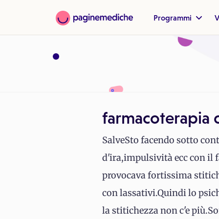
Programmi
V
farmacoterapia 
SalveSto facendo sotto contr
d'ira,impulsività ecc con il
provocava fortissima stitic
con lassativi.Quindi lo psic
la stitichezza non c'e più.S