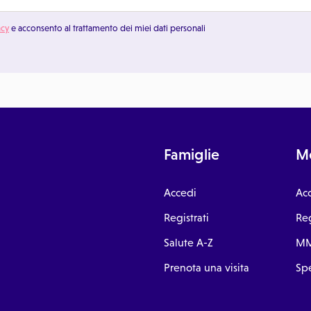
acy
e acconsento al trattamento dei miei dati personali
Famiglie
Me
Accedi
Ac
Registrati
Reg
Salute A-Z
MM
Prenota una visita
Spe