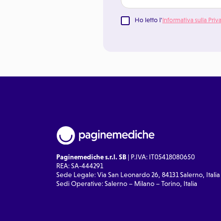
Ho letto l'
Informativa sulla Priv
Paginemediche s.r.l. SB
| P.IVA: IT05418080650
REA: SA-444291
Sede Legale: Via San Leonardo 26, 84131 Salerno, Italia
Sedi Operative: Salerno – Milano – Torino, Italia