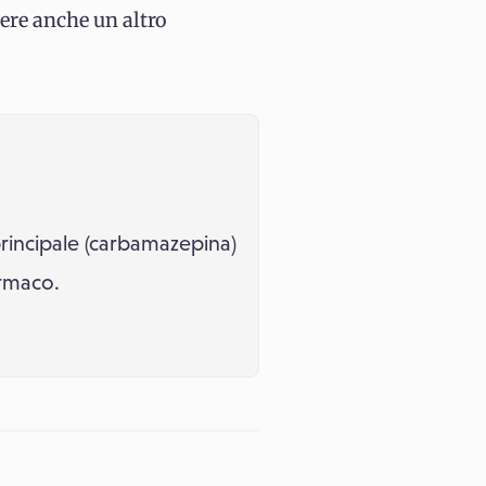
pere anche un altro
principale (carbamazepina)
armaco.