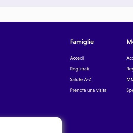
Famiglie
Me
Accedi
Ac
Registrati
Reg
Salute A-Z
MM
Prenota una visita
Spe