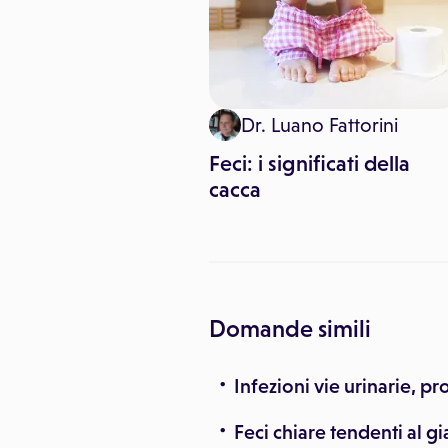
nzo Brizio
Dr. Luano Fattorini
delle feci: che
Feci: i significati della
 quando si esegue
cacca
Domande simili
Infezioni vie urinarie, pr
Feci chiare tendenti al gi