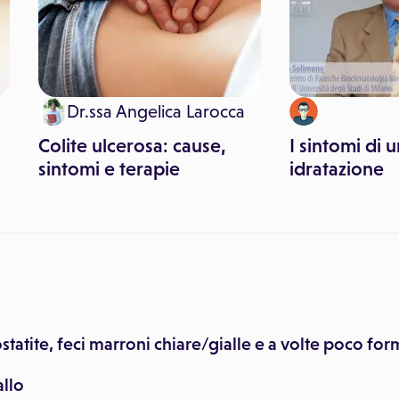
Dr.ssa Angelica Larocca
Colite ulcerosa: cause,
I sintomi di u
sintomi e terapie
idratazione
ostatite, feci marroni chiare/gialle e a volte poco fo
allo