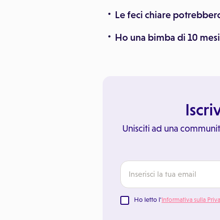
Le feci chiare potrebber
Ho una bimba di 10 mesi 
Iscri
Unisciti ad una communit
Ho letto l'
Informativa sulla Priv