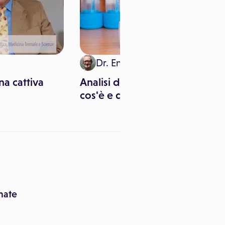
Dr. Enzo Brizio
na cattiva
Analisi delle feci: che
cos'è e quando si esegue
rmate