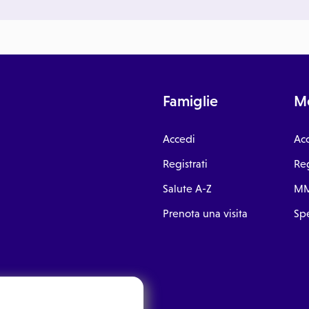
Famiglie
Me
Accedi
Ac
Registrati
Reg
Salute A-Z
MM
Prenota una visita
Spe