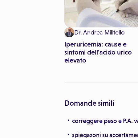
Dr. Andrea Militello
: nuove regole
dotti a norma di
Iperuricemia: cause e
sintomi dell'acido urico
elevato
Domande simili
correggere peso e P.A. v
spiegazoni su accertamen