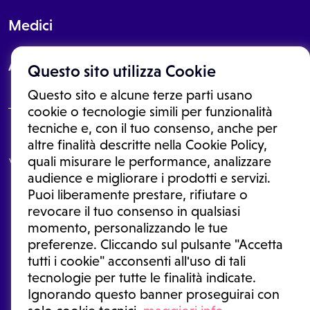
Medici
About
Questo sito utilizza Cookie
Questo sito e alcune terze parti usano
cookie o tecnologie simili per funzionalità
tecniche e, con il tuo consenso, anche per
Le informazioni proposte in questo sito non sono un consulto medico.
altre finalità descritte nella Cookie Policy,
In nessun caso, queste informazioni sostituiscono un consulto, una
quali misurare le performance, analizzare
visita o una diagnosi formulata dal medico. Non si devono considerare
le informazioni disponibili come suggerimenti per la formulazione di
audience e migliorare i prodotti e servizi.
una diagnosi, la determinazione di un trattamento o l'assunzione o
Puoi liberamente prestare, rifiutare o
sospensione di un farmaco senza prima consultare un medico di
medicina generale o uno specialista.
revocare il tuo consenso in qualsiasi
momento, personalizzando le tue
Condizioni di utilizzo
|
Privacy Policy
|
Gestione cookie
Ⓒ 2025 | Tutti i diritti riservati.
preferenze. Cliccando sul pulsante "Accetta
tutti i cookie" acconsenti all'uso di tali
tecnologie per tutte le finalità indicate.
Ignorando questo banner proseguirai con