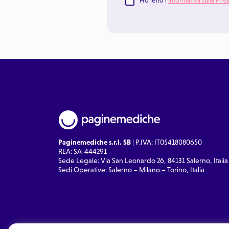
Ho letto l'
Informativa sulla Priv
Paginemediche s.r.l. SB
| P.IVA: IT05418080650
REA: SA-444291
Sede Legale: Via San Leonardo 26, 84131 Salerno, Italia
Sedi Operative: Salerno – Milano – Torino, Italia