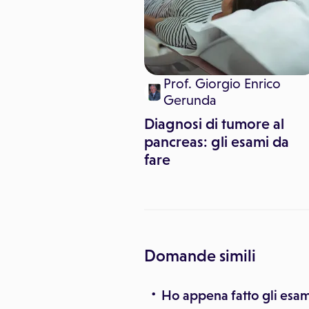
Prof. Giorgio Enrico
inemediche
Gerunda
ella patente per
Diagnosi di tumore al
i alcol: che esami
pancreas: gli esami da
fare
Domande simili
Ho appena fatto gli esa