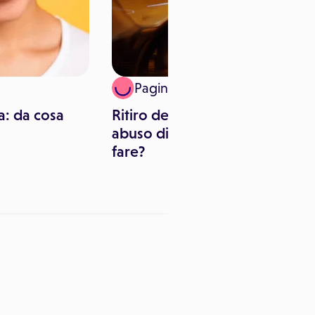
Paginemediche
a: da cosa
Ritiro della patente per
abuso di alcol: che esami
fare?