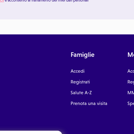
acy
e acconsento al trattamento dei miei dati personali
Famiglie
Me
Accedi
Ac
Registrati
Reg
Salute A-Z
MM
Prenota una visita
Spe