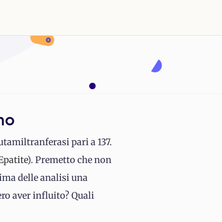
no
amiltranferasi pari a 137.
Epatite
). Premetto che non
ima delle analisi una
ro aver influito? Quali