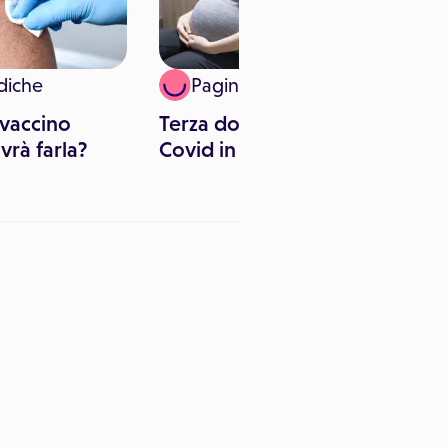
diche
Paginemediche
vaccino
Terza dose di vaccino anti-
vrà farla?
Covid in gravidanza