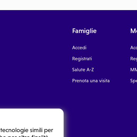
Famiglie
Me
Accedi
Ac
Registrati
Reg
Salute A-Z
MM
Prenota una visita
Spe
tecnologie simili per