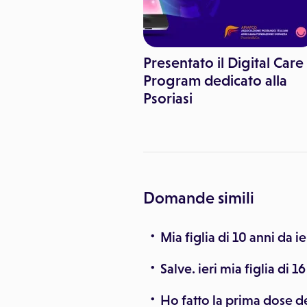
inemediche
Presentato il Digital Care
Program dedicato alla
ose di vaccino anti-
Psoriasi
n gravidanza
Domande simili
Mia figlia di 10 anni da i
Salve. ieri mia figlia di 
Ho fatto la prima dose de