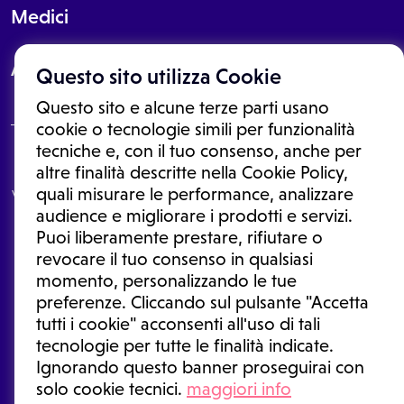
Medici
About
Questo sito utilizza Cookie
Questo sito e alcune terze parti usano
cookie o tecnologie simili per funzionalità
tecniche e, con il tuo consenso, anche per
Le informazioni proposte in questo sito non sono un consulto medico.
altre finalità descritte nella Cookie Policy,
In nessun caso, queste informazioni sostituiscono un consulto, una
quali misurare le performance, analizzare
visita o una diagnosi formulata dal medico. Non si devono considerare
le informazioni disponibili come suggerimenti per la formulazione di
audience e migliorare i prodotti e servizi.
una diagnosi, la determinazione di un trattamento o l'assunzione o
Puoi liberamente prestare, rifiutare o
sospensione di un farmaco senza prima consultare un medico di
medicina generale o uno specialista.
revocare il tuo consenso in qualsiasi
momento, personalizzando le tue
Condizioni di utilizzo
|
Privacy Policy
|
Gestione cookie
Ⓒ 2026 | Tutti i diritti riservati.
preferenze. Cliccando sul pulsante "Accetta
tutti i cookie" acconsenti all'uso di tali
tecnologie per tutte le finalità indicate.
Ignorando questo banner proseguirai con
solo cookie tecnici.
maggiori info