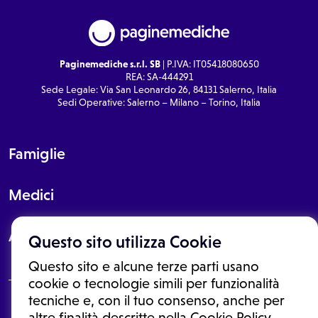
Paginemediche s.r.l. SB
| P.IVA: IT05418080650
REA: SA-444291
Sede Legale: Via San Leonardo 26, 84131 Salerno, Italia
Sedi Operative: Salerno – Milano – Torino, Italia
Famiglie
Medici
About
Questo sito utilizza Cookie
Questo sito e alcune terze parti usano
cookie o tecnologie simili per funzionalità
tecniche e, con il tuo consenso, anche per
Le informazioni proposte in questo sito non sono un consulto medico.
altre finalità descritte nella Cookie Policy,