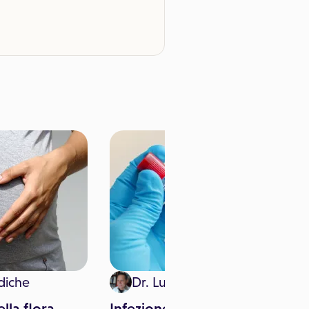
diche
Dr. Luano Fattorini
lla flora
Infezione da Helicobacter