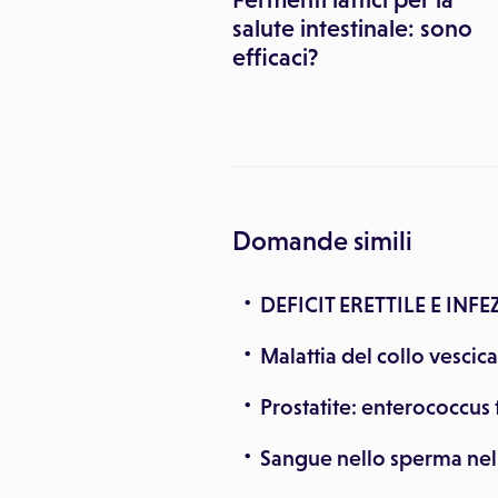
quali sono i
salute intestinale: sono
?
efficaci?
Domande simili
DEFICIT ERETTILE E INF
Malattia del collo vescica
Prostatite: enterococcus 
Sangue nello sperma nell