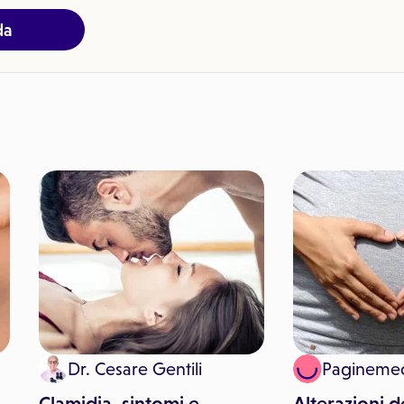
da
Dr. Cesare Gentili
Pagineme
Clamidia, sintomi e
Alterazioni de