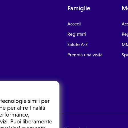
Famiglie
Me
Accedi
Ac
Registrati
Reg
Salute A-Z
MM
Prenota una visita
Spe
tecnologie simili per
e per altre finalità
 performance,
vizi. Puoi liberamente