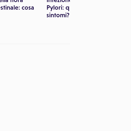
estinale: cosa
Pylori: quali sono i
sintomi?