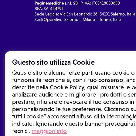
Paginemediche s.r.l. SB
| P.IVA: IT05418080650
REA: SA-444291
Sede Legale: Via San Leonardo 26, 84131 Salerno, Italia
Sedi Operative: Salerno – Milano – Torino, Italia
Questo sito utilizza Cookie
Questo sito e alcune terze parti usano cookie o 
funzionalità tecniche e, con il tuo consenso, anch
descritte nella Cookie Policy, quali misurare le
analizzare audience e migliorare i prodotti e ser
prestare, rifiutare o revocare il tuo consenso i
Le informazioni proposte in questo sito non sono un co
sostituiscono un consulto, una visita o una diagnosi fo
personalizzando le tue preferenze. Cliccando su
informazioni disponibili come suggerimenti per la form
tutti i cookie" acconsenti all'uso di tali tecnologie
trattamento o l'assunzione o sospensione di un farmac
indicate. Ignorando questo banner proseguirai
generale o uno specialista.
tecnici.
maggiori info
Condizioni di utilizzo
|
Privacy Policy
|
Gestione cookie