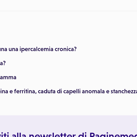
na una ipercalcemia cronica?
ca?
 gamma
e ferritina, caduta di capelli anomala e stanchezz
viti alla newsletter di Paginem