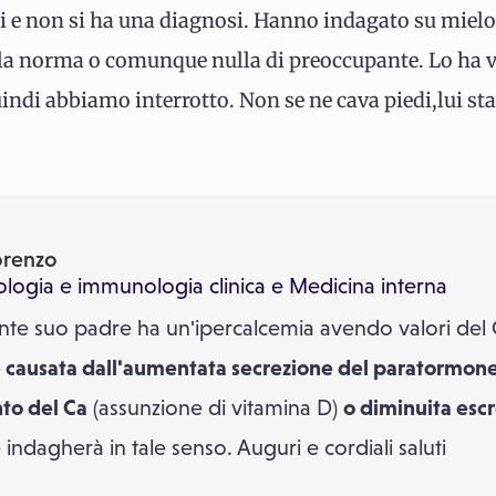
ri e non si ha una diagnosi. Hanno indagato su mie
ella norma o comunque nulla di preoccupante. Lo ha v
ndi abbiamo interrotto. Non se ne cava piedi,lui st
orenzo
ologia e immunologia clinica
e
Medicina interna
nte suo padre ha un'ipercalcemia avendo valori del 
e causata dall'aumentata secrezione del paratormon
to del Ca
(assunzione di vitamina D)
o diminuita escr
 indagherà in tale senso. Auguri e cordiali saluti