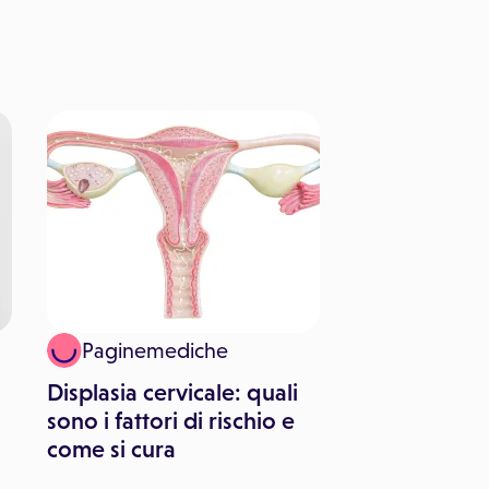
Paginemediche
Displasia cervicale: quali
sono i fattori di rischio e
come si cura