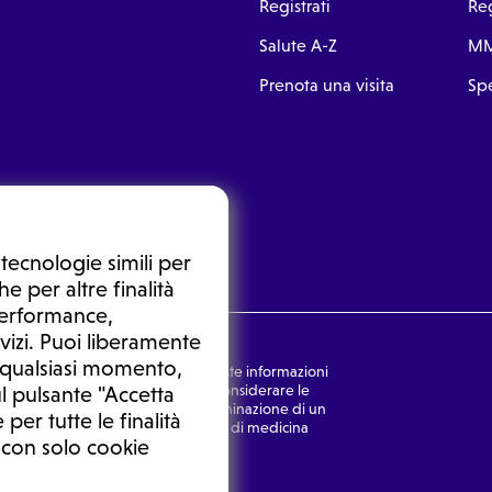
Registrati
Reg
Salute A-Z
MM
Prenota una visita
Spe
tecnologie simili per
e per altre finalità
 performance,
vizi. Puoi liberamente
n qualsiasi momento,
nsulto medico. In nessun caso, queste informazioni
rmulata dal medico. Non si devono considerare le
l pulsante "Accetta
ulazione di una diagnosi, la determinazione di un
 per tutte le finalità
o senza prima consultare un medico di medicina
 con solo cookie
Ⓒ 2025 | Tutti i diritti riservati.