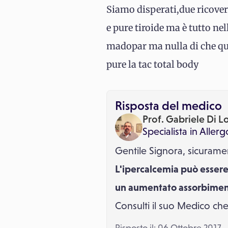
Siamo disperati,due ricove
e pure tiroide ma è tutto n
madopar ma nulla di che qui
pure la tac total body
Risposta del medico
Prof. Gabriele Di L
Specialista in
Allerg
Gentile Signora, sicurame
L'ipercalcemia può esser
un aumentato assorbimen
Consulti il suo Medico che