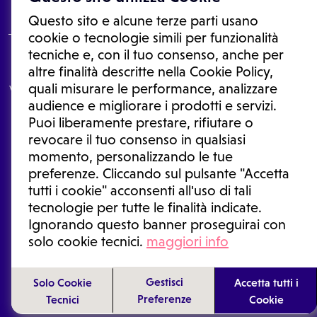
Questo sito e alcune terze parti usano
cookie o tecnologie simili per funzionalità
tecniche e, con il tuo consenso, anche per
Le informazioni proposte in questo sito non sono un consulto medico.
altre finalità descritte nella Cookie Policy,
In nessun caso, queste informazioni sostituiscono un consulto, una
quali misurare le performance, analizzare
visita o una diagnosi formulata dal medico. Non si devono considerare
le informazioni disponibili come suggerimenti per la formulazione di
audience e migliorare i prodotti e servizi.
una diagnosi, la determinazione di un trattamento o l'assunzione o
Puoi liberamente prestare, rifiutare o
sospensione di un farmaco senza prima consultare un medico di
medicina generale o uno specialista.
revocare il tuo consenso in qualsiasi
momento, personalizzando le tue
Condizioni di utilizzo
|
Privacy Policy
|
Gestione cookie
Ⓒ 2025 | Tutti i diritti riservati.
preferenze. Cliccando sul pulsante "Accetta
tutti i cookie" acconsenti all'uso di tali
tecnologie per tutte le finalità indicate.
Ignorando questo banner proseguirai con
solo cookie tecnici.
maggiori info
Gestisci
Solo Cookie
Accetta tutti i
Preferenze
Tecnici
Cookie