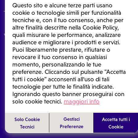
Questo sito e alcune terze parti usano
cookie o tecnologie simili per funzionalità
tecniche e, con il tuo consenso, anche per
Le informazioni proposte in questo sito non sono un consulto medico.
altre finalità descritte nella Cookie Policy,
In nessun caso, queste informazioni sostituiscono un consulto, una
quali misurare le performance, analizzare
visita o una diagnosi formulata dal medico. Non si devono considerare
le informazioni disponibili come suggerimenti per la formulazione di
audience e migliorare i prodotti e servizi.
una diagnosi, la determinazione di un trattamento o l'assunzione o
Puoi liberamente prestare, rifiutare o
sospensione di un farmaco senza prima consultare un medico di
medicina generale o uno specialista.
revocare il tuo consenso in qualsiasi
momento, personalizzando le tue
Condizioni di utilizzo
|
Privacy Policy
|
Gestione cookie
Ⓒ 2025 | Tutti i diritti riservati.
preferenze. Cliccando sul pulsante "Accetta
tutti i cookie" acconsenti all'uso di tali
tecnologie per tutte le finalità indicate.
Ignorando questo banner proseguirai con
solo cookie tecnici.
maggiori info
Gestisci
Solo Cookie
Accetta tutti i
Preferenze
Tecnici
Cookie