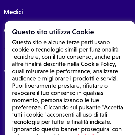
Medici
About
Questo sito utilizza Cookie
Questo sito e alcune terze parti usano
cookie o tecnologie simili per funzionalità
tecniche e, con il tuo consenso, anche per
Le informazioni proposte in questo sito non sono un consulto medico.
altre finalità descritte nella Cookie Policy,
In nessun caso, queste informazioni sostituiscono un consulto, una
quali misurare le performance, analizzare
visita o una diagnosi formulata dal medico. Non si devono considerare
le informazioni disponibili come suggerimenti per la formulazione di
audience e migliorare i prodotti e servizi.
una diagnosi, la determinazione di un trattamento o l'assunzione o
Puoi liberamente prestare, rifiutare o
sospensione di un farmaco senza prima consultare un medico di
medicina generale o uno specialista.
revocare il tuo consenso in qualsiasi
momento, personalizzando le tue
Condizioni di utilizzo
|
Privacy Policy
|
Gestione cookie
Ⓒ 2026 | Tutti i diritti riservati.
preferenze. Cliccando sul pulsante "Accetta
tutti i cookie" acconsenti all'uso di tali
tecnologie per tutte le finalità indicate.
Ignorando questo banner proseguirai con