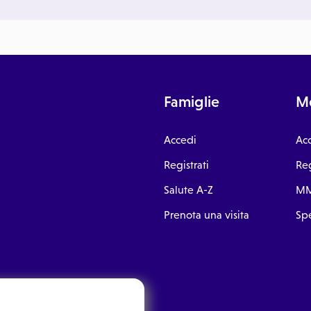
Famiglie
Me
Accedi
Ac
Registrati
Reg
Salute A-Z
MM
Prenota una visita
Spe