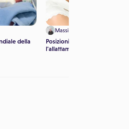
Massimo Canorro
diale della
Posizioni per
l'allattamento al seno