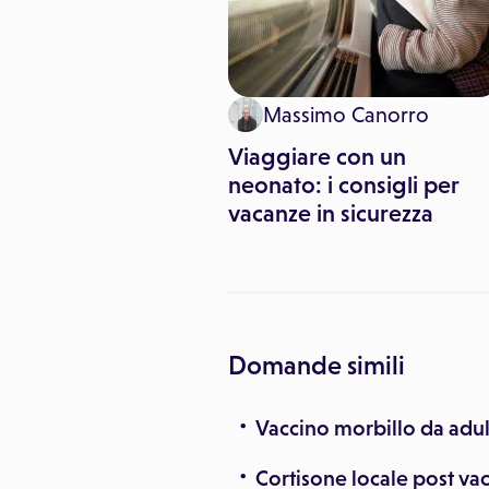
imo Canorro
Massimo Canorro
ni per
Viaggiare con un
tamento al seno
neonato: i consigli per
vacanze in sicurezza
Domande simili
Vaccino morbillo da adul
Cortisone locale post va