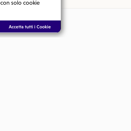
 con solo cookie
Accetta tutti i Cookie
Dr. Monic
Morbo di Wilson: quali
sono i sintomi
Bilirubina, qu
a
valori normal