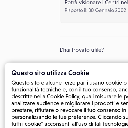
Potrà visionare i Centri n
Risposto il: 30 Gennaio 2002
L’hai trovato utile?
Questo sito utilizza Cookie
Questo sito e alcune terze parti usano cookie o 
Esperto risponde
funzionalità tecniche e, con il tuo consenso, anch
descritte nella Cookie Policy, quali misurare le
Se la risposta non risolve
analizzare audience e migliorare i prodotti e ser
gratuitamente la tua dom
prestare, rifiutare o revocare il tuo consenso i
personalizzando le tue preferenze. Cliccando su
Fai una doman
tutti i cookie" acconsenti all'uso di tali tecnologie