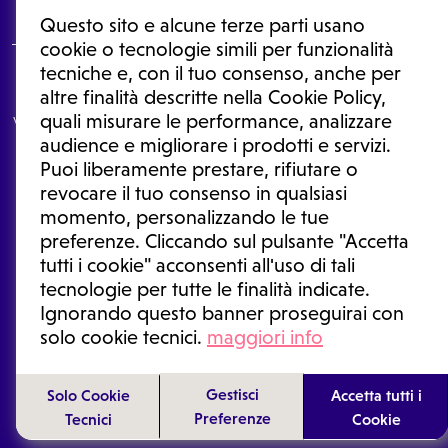
Questo sito e alcune terze parti usano
cookie o tecnologie simili per funzionalità
tecniche e, con il tuo consenso, anche per
Le informazioni proposte in questo sito non sono un consulto medico.
altre finalità descritte nella Cookie Policy,
In nessun caso, queste informazioni sostituiscono un consulto, una
quali misurare le performance, analizzare
visita o una diagnosi formulata dal medico. Non si devono considerare
le informazioni disponibili come suggerimenti per la formulazione di
audience e migliorare i prodotti e servizi.
una diagnosi, la determinazione di un trattamento o l'assunzione o
Puoi liberamente prestare, rifiutare o
sospensione di un farmaco senza prima consultare un medico di
medicina generale o uno specialista.
revocare il tuo consenso in qualsiasi
momento, personalizzando le tue
Condizioni di utilizzo
|
Privacy Policy
|
Gestione cookie
Ⓒ 2026 | Tutti i diritti riservati.
preferenze. Cliccando sul pulsante "Accetta
tutti i cookie" acconsenti all'uso di tali
tecnologie per tutte le finalità indicate.
Ignorando questo banner proseguirai con
solo cookie tecnici.
maggiori info
Gestisci
Solo Cookie
Accetta tutti i
Preferenze
Tecnici
Cookie