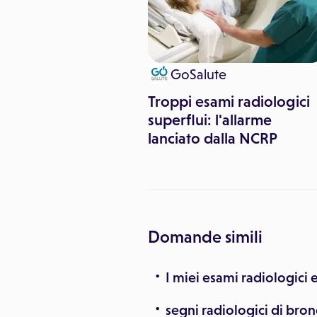
Daniele Prosetti
GoSalute
nza Magnetica
Troppi esami radiologici
re (RMN): quando
superflui: l'allarme
lanciato dalla NCRP
Domande simili
I miei esami radiologici
segni radiologici di bron