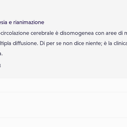
sia e rianimazione
crocircolazione cerebrale è disomogenea con aree di
tipla diffusione. Di per se non dice niente; è la cli
a.
3