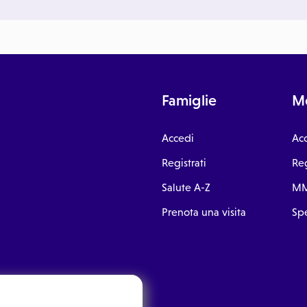
Famiglie
Me
Accedi
Ac
Registrati
Reg
Salute A-Z
MM
Prenota una visita
Spe