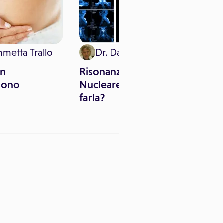
mmetta Trallo
Dr. Daniele Prosetti
in
Risonanza Magnetica
sono
Nucleare (RMN): quando
farla?