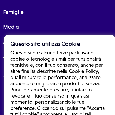
Famiglie
Medici
About
Questo sito utilizza Cookie
Questo sito e alcune terze parti usano
cookie o tecnologie simili per funzionalità
tecniche e, con il tuo consenso, anche per
Le informazioni proposte in questo sito non sono un consulto medico.
altre finalità descritte nella Cookie Policy,
In nessun caso, queste informazioni sostituiscono un consulto, una
quali misurare le performance, analizzare
visita o una diagnosi formulata dal medico. Non si devono considerare
le informazioni disponibili come suggerimenti per la formulazione di
audience e migliorare i prodotti e servizi.
una diagnosi, la determinazione di un trattamento o l'assunzione o
Puoi liberamente prestare, rifiutare o
sospensione di un farmaco senza prima consultare un medico di
medicina generale o uno specialista.
revocare il tuo consenso in qualsiasi
momento, personalizzando le tue
Condizioni di utilizzo
|
Privacy Policy
|
Gestione cookie
Ⓒ 2025 | Tutti i diritti riservati.
preferenze. Cliccando sul pulsante "Accetta
tutti i cookie" acconsenti all'uso di tali