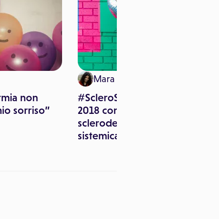
Mara Pitari
rmia non
#ScleroSmile è l’hashtag
io sorriso”
2018 contro la
sclerodermia-sclerosi
sistemica