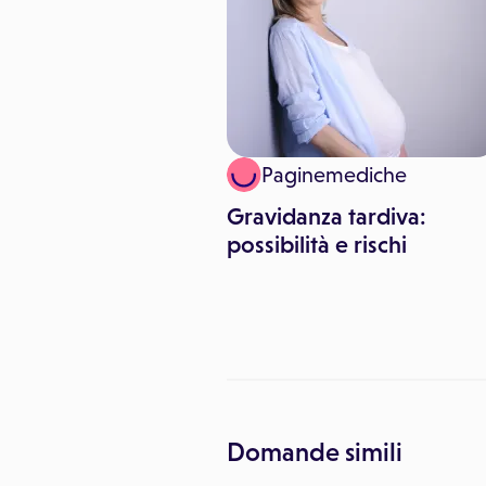
 Pitari
Paginemediche
Smile è l’hashtag
Gravidanza tardiva:
ntro la
possibilità e rischi
ermia-sclerosi
ca
Domande simili