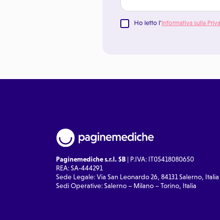
Ho letto l'
Informativa sulla Priv
Paginemediche s.r.l. SB
| P.IVA: IT05418080650
REA: SA-444291
Sede Legale: Via San Leonardo 26, 84131 Salerno, Italia
Sedi Operative: Salerno – Milano – Torino, Italia