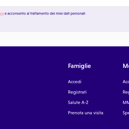
acy
e acconsento al trattamento dei miei dati personali
Famiglie
Me
Accedi
Ac
Registrati
Reg
Salute A-Z
MM
Prenota una visita
Spe