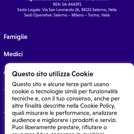
REA: SA-444291
Sede Legale: Via San Leonardo 26, 84131 Salerno, Italia
Sedi Operative: Salerno – Milano – Torino, Italia
Famiglie
Medici
About
Questo sito utilizza Cookie
Questo sito e alcune terze parti usano
cookie o tecnologie simili per funzionalità
tecniche e, con il tuo consenso, anche per
Le informazioni proposte in questo sito non sono un consulto medico.
altre finalità descritte nella Cookie Policy,
In nessun caso, queste informazioni sostituiscono un consulto, una
quali misurare le performance, analizzare
visita o una diagnosi formulata dal medico. Non si devono considerare
le informazioni disponibili come suggerimenti per la formulazione di
audience e migliorare i prodotti e servizi.
una diagnosi, la determinazione di un trattamento o l'assunzione o
Puoi liberamente prestare, rifiutare o
sospensione di un farmaco senza prima consultare un medico di
medicina generale o uno specialista.