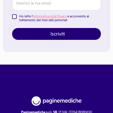
Ho letto l'
Informativa sulla Privacy
e acconsento al
trattamento dei miei dati personali
Iscriviti
Paginemediche s.r.l. SB
| P.IVA: IT05418080650