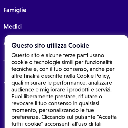
Famiglie
Medici
About
Questo sito utilizza Cookie
Questo sito e alcune terze parti usano
cookie o tecnologie simili per funzionalità
tecniche e, con il tuo consenso, anche per
Le informazioni proposte in questo sito non sono un consulto medico.
altre finalità descritte nella Cookie Policy,
In nessun caso, queste informazioni sostituiscono un consulto, una
quali misurare le performance, analizzare
visita o una diagnosi formulata dal medico. Non si devono considerare
le informazioni disponibili come suggerimenti per la formulazione di
audience e migliorare i prodotti e servizi.
una diagnosi, la determinazione di un trattamento o l'assunzione o
Puoi liberamente prestare, rifiutare o
sospensione di un farmaco senza prima consultare un medico di
medicina generale o uno specialista.
revocare il tuo consenso in qualsiasi
momento, personalizzando le tue
Condizioni di utilizzo
|
Privacy Policy
|
Gestione cookie
Ⓒ 2025 | Tutti i diritti riservati.
preferenze. Cliccando sul pulsante "Accetta
tutti i cookie" acconsenti all'uso di tali