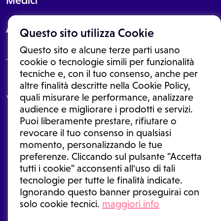
Medici
About
Questo sito utilizza Cookie
Questo sito e alcune terze parti usano
cookie o tecnologie simili per funzionalità
tecniche e, con il tuo consenso, anche per
Le informazioni proposte in questo sito non sono un consulto medico.
altre finalità descritte nella Cookie Policy,
In nessun caso, queste informazioni sostituiscono un consulto, una
quali misurare le performance, analizzare
visita o una diagnosi formulata dal medico. Non si devono considerare
le informazioni disponibili come suggerimenti per la formulazione di
audience e migliorare i prodotti e servizi.
una diagnosi, la determinazione di un trattamento o l'assunzione o
Puoi liberamente prestare, rifiutare o
sospensione di un farmaco senza prima consultare un medico di
medicina generale o uno specialista.
revocare il tuo consenso in qualsiasi
momento, personalizzando le tue
Condizioni di utilizzo
|
Privacy Policy
|
Gestione cookie
Ⓒ 2026 | Tutti i diritti riservati.
preferenze. Cliccando sul pulsante "Accetta
tutti i cookie" acconsenti all'uso di tali
tecnologie per tutte le finalità indicate.
Ignorando questo banner proseguirai con
solo cookie tecnici.
maggiori info