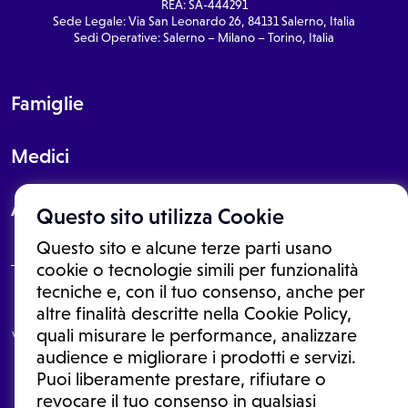
REA: SA-444291
Sede Legale: Via San Leonardo 26, 84131 Salerno, Italia
Sedi Operative: Salerno – Milano – Torino, Italia
Famiglie
Medici
About
Questo sito utilizza Cookie
Questo sito e alcune terze parti usano
cookie o tecnologie simili per funzionalità
tecniche e, con il tuo consenso, anche per
Le informazioni proposte in questo sito non sono un consulto medico.
altre finalità descritte nella Cookie Policy,
In nessun caso, queste informazioni sostituiscono un consulto, una
quali misurare le performance, analizzare
visita o una diagnosi formulata dal medico. Non si devono considerare
le informazioni disponibili come suggerimenti per la formulazione di
audience e migliorare i prodotti e servizi.
una diagnosi, la determinazione di un trattamento o l'assunzione o
Puoi liberamente prestare, rifiutare o
sospensione di un farmaco senza prima consultare un medico di
medicina generale o uno specialista.
revocare il tuo consenso in qualsiasi