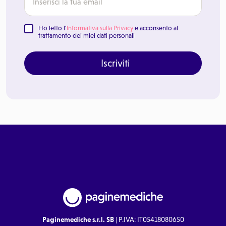
Ho letto l'
Informativa sulla Privacy
e acconsento al
trattamento dei miei dati personali
Iscriviti
Paginemediche s.r.l. SB
| P.IVA: IT05418080650