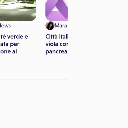
News
Mara Pitari
tè verde e
Città italiane illuminate di
rata per
viola contro il tumore al
ione al
pancreas