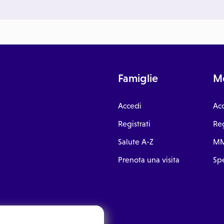
Famiglie
Me
Accedi
Ac
Registrati
Reg
Salute A-Z
MM
Prenota una visita
Spe