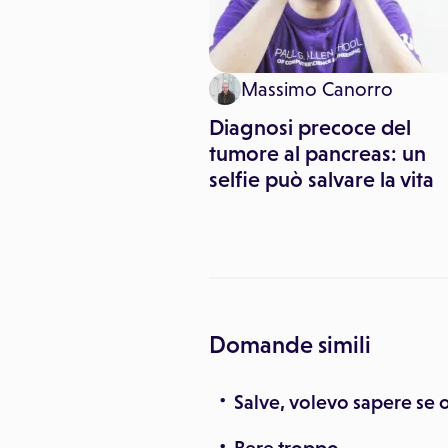
 Pitari
Massimo Canorro
aliane illuminate di
Diagnosi precoce del
ntro il tumore al
tumore al pancreas: un
as
selfie può salvare la vita
Domande simili
Salve, volevo sapere se o