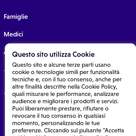
Famiglie
Medici
About
Questo sito utilizza Cookie
Questo sito e alcune terze parti usano
cookie o tecnologie simili per funzionalità
tecniche e, con il tuo consenso, anche per
Le informazioni proposte in questo sito non sono un consulto medico.
altre finalità descritte nella Cookie Policy,
In nessun caso, queste informazioni sostituiscono un consulto, una
quali misurare le performance, analizzare
visita o una diagnosi formulata dal medico. Non si devono considerare
le informazioni disponibili come suggerimenti per la formulazione di
audience e migliorare i prodotti e servizi.
una diagnosi, la determinazione di un trattamento o l'assunzione o
Puoi liberamente prestare, rifiutare o
sospensione di un farmaco senza prima consultare un medico di
medicina generale o uno specialista.
revocare il tuo consenso in qualsiasi
momento, personalizzando le tue
Condizioni di utilizzo
|
Privacy Policy
|
Gestione cookie
Ⓒ 2025 | Tutti i diritti riservati.
preferenze. Cliccando sul pulsante "Accetta