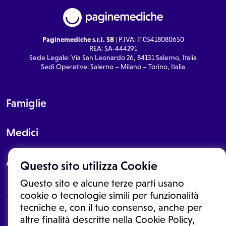
Paginemediche s.r.l. SB
| P.IVA: IT05418080650
REA: SA-444291
Sede Legale: Via San Leonardo 26, 84131 Salerno, Italia
Sedi Operative: Salerno – Milano – Torino, Italia
Famiglie
Medici
About
Questo sito utilizza Cookie
Questo sito e alcune terze parti usano
cookie o tecnologie simili per funzionalità
tecniche e, con il tuo consenso, anche per
Le informazioni proposte in questo sito non sono un consulto medico.
altre finalità descritte nella Cookie Policy,
In nessun caso, queste informazioni sostituiscono un consulto, una