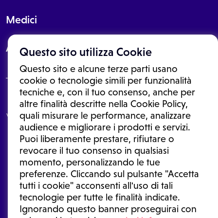
Medici
About
Questo sito utilizza Cookie
Questo sito e alcune terze parti usano
cookie o tecnologie simili per funzionalità
tecniche e, con il tuo consenso, anche per
Le informazioni proposte in questo sito non sono un consulto medico.
altre finalità descritte nella Cookie Policy,
In nessun caso, queste informazioni sostituiscono un consulto, una
quali misurare le performance, analizzare
visita o una diagnosi formulata dal medico. Non si devono considerare
le informazioni disponibili come suggerimenti per la formulazione di
audience e migliorare i prodotti e servizi.
una diagnosi, la determinazione di un trattamento o l'assunzione o
Puoi liberamente prestare, rifiutare o
sospensione di un farmaco senza prima consultare un medico di
medicina generale o uno specialista.
revocare il tuo consenso in qualsiasi
momento, personalizzando le tue
Condizioni di utilizzo
|
Privacy Policy
|
Gestione cookie
Ⓒ 2026 | Tutti i diritti riservati.
preferenze. Cliccando sul pulsante "Accetta
tutti i cookie" acconsenti all'uso di tali
tecnologie per tutte le finalità indicate.
Ignorando questo banner proseguirai con